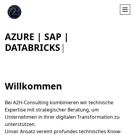
A
Z
U
R
E
|
S
A
P
|
D
A
T
A
B
R
I
C
K
S
|
Willkommen
Hochspezialisierte Dienstleistungen im Bereich AI &
Big Data bieten wir an, um Ihre Daten in wertvolle
Assets zu transformieren.
Als erfahrene Senior Data Architects setzen wir
führende Technologien wie Azure Databricks, AI/ML,