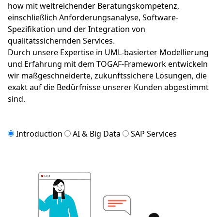
AIOps/MLOps, und Spark ein, um komplexe
Datenprobleme zu lösen und innovative,
datengetriebene Lösungen zu entwickeln.
Unsere Expertise in Azure Platform DevOps und
Analytics Services wie Azure Data Factory, Azure Data
Lake Gen2 und Azure Synapse ermöglicht es uns,
robuste, skalierbare und effiziente Datenarchitekturen
zu schaffen, die die Geschäftsprozesse unserer
Kunden optimieren.
Introduction
AI & Big Data
SAP Services